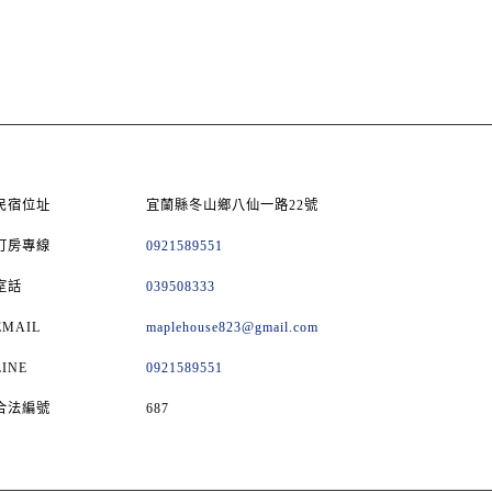
民宿位址
宜蘭縣冬山鄉八仙一路22號
訂房專線
0921589551
室話
039508333
EMAIL
maplehouse823@gmail.com
LINE
0921589551
合法編號
687