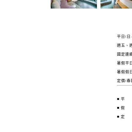
平日(日~
週五、週
國定連續
暑假平日
暑假假日
定價(春節
■ 平
■ 假
■ 定